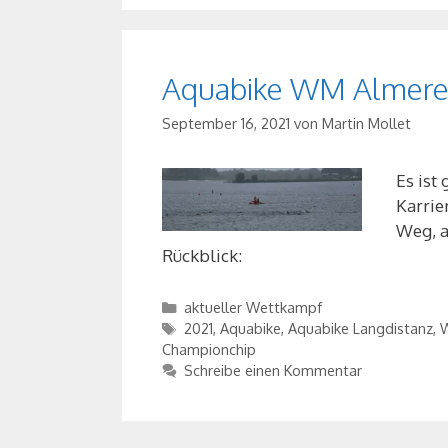
Aquabike WM Almere 
September 16, 2021
von
Martin Mollet
Es ist
Karrie
Weg, a
Rückblick:
Kategorien
aktueller Wettkampf
Schlagwörter
2021
,
Aquabike
,
Aquabike Langdistanz
,
W
Championchip
Schreibe einen Kommentar