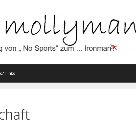
s/ Links
chaft