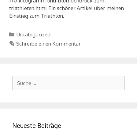
170-kilogramm-und-bluthochdruck-zum-
triathleten.html Ein schöner Artikel über meinen
Einstieg zum Triathlon.
Kategorien
Uncategorized
Schreibe einen Kommentar
Suche
nach:
Neueste Beiträge