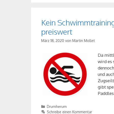
Kein Schwimmtraining
preiswert
März 18, 2020
von
Martin Mollet
Da mitt
wird es
dennoch
und auch
Zugseilt
gibt spe
Paddles
Kategorien
Drumherum
Schreibe einen Kommentar